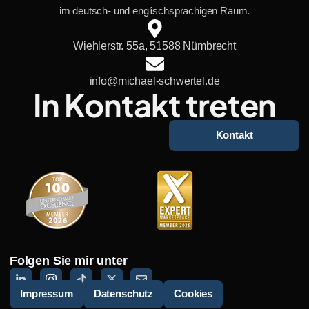
im deutsch- und englischsprachigen Raum.
Wiehlerstr. 55a, 51588 Nümbrecht
info@michael-schwertel.de
In Kontakt treten
Kontakt
Folgen Sie mir unter
L
I
T
X
E
i
c
i
-
n
Impressum
Datenschutz
Cookies
n
o
k
t
v
k
n
t
w
e