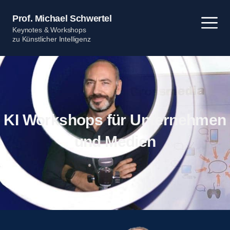
Zum
Inhalt
Prof. Michael Schwertel
springen
Keynotes & Workshops
zu Künstlicher Intelligenz
KI Workshops für Unternehmen
und Medien