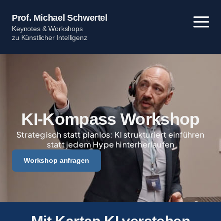
Zum
Inhalt
Prof. Michael Schwertel
springen
Keynotes & Workshops
zu Künstlicher Intelligenz
KI-Kompass Workshop
Strategisch statt planlos: KI strukturiert einführen
statt jedem Hype hinterherlaufen
Workshop anfragen