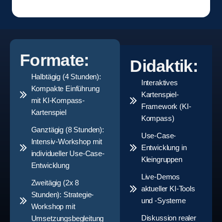
Formate:
Didaktik:
Halbtägig (4 Stunden):
Interaktives
Kompakte Einführung
Kartenspiel-
mit KI-Kompass-
Framework (KI-
Kartenspiel
Kompass)
Ganztägig (8 Stunden):
Use-Case-
Intensiv-Workshop mit
Entwicklung in
individueller Use-Case-
Kleingruppen
Entwicklung
Live-Demos
Zweitägig (2x 8
aktueller KI-Tools
Stunden): Strategie-
und -Systeme
Workshop mit
Diskussion realer
Umsetzungsbegleitung